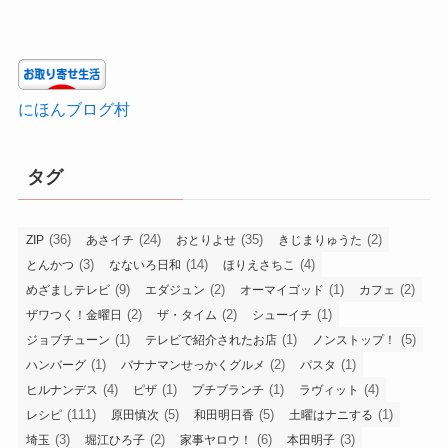
にほんブログ村
タグ
(36)
(24)
(35)
(2)
ZIP
あさイチ
おとりよせ
きじまりゅうた
(3)
(14)
(4)
とんかつ
なないろ日和
ほりえさちこ
(9)
(2)
(1)
(2)
めざましテレビ
エダジュン
オーマイゴッド
カフェ
(2)
(2)
(1)
ザワつく！金曜日
ザ・タイム
シューイチ
(1)
(1)
(5)
ジョブチューン
テレビで紹介されたお店
ノンストップ！
(1)
(2)
(1)
ハンバーグ
バナナマンせっかくグルメ
パスタ
(4)
(1)
(1)
(4)
ヒルナンデス
ピザ
プチブランチ
ラヴィット
(111)
(5)
(5)
(1)
レシピ
原田慎次
和田明日香
土曜はナニする
(3)
(2)
(6)
(3)
埼玉
堀江ひろ子
家事ヤロウ！
本田明子