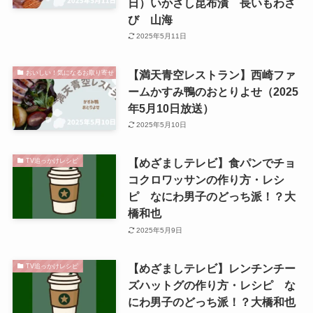
日）いかさし昆布漬 長いもわさ
び 山海
2025年5月11日
【満天青空レストラン】西崎ファ
おいしい！気になるお取り寄せ
ームかすみ鴨のおとりよせ（2025
年5月10日放送）
2025年5月10日
【めざましテレビ】食パンでチョ
TV追っかけレシピ
コクロワッサンの作り方・レシ
ピ なにわ男子のどっち派！？大
橋和也
2025年5月9日
【めざましテレビ】レンチンチー
TV追っかけレシピ
ズハットグの作り方・レシピ な
にわ男子のどっち派！？大橋和也