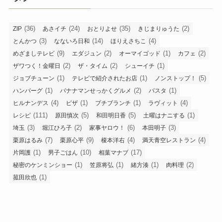
(36)
(24)
(35)
(2)
ZIP
あさイチ
おとりよせ
きじまりゅうた
(3)
(14)
(4)
とんかつ
なないろ日和
ほりえさちこ
(9)
(2)
(1)
(2)
めざましテレビ
エダジュン
オーマイゴッド
カフェ
(2)
(2)
(1)
ザワつく！金曜日
ザ・タイム
シューイチ
(1)
(1)
(5)
ジョブチューン
テレビで紹介されたお店
ノンストップ！
(1)
(2)
(1)
ハンバーグ
バナナマンせっかくグルメ
パスタ
(4)
(1)
(1)
(4)
ヒルナンデス
ピザ
プチブランチ
ラヴィット
(111)
(5)
(5)
(1)
レシピ
原田慎次
和田明日香
土曜はナニする
(3)
(2)
(6)
(3)
埼玉
堀江ひろ子
家事ヤロウ！
本田明子
(7)
(9)
(4)
(4)
栗原はるみ
栗原心平
榎本洋右
満天青空レストラン
(1)
(10)
(17)
片岡護
男子ごはん
相葉マナブ
(1)
(1)
(1)
(2)
秘密のケンミンショー
笠原将弘
緒方湊
肉料理
(1)
菰田欣也