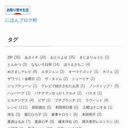
にほんブログ村
タグ
(36)
(24)
(35)
(2)
ZIP
あさイチ
おとりよせ
きじまりゅうた
(3)
(14)
(4)
とんかつ
なないろ日和
ほりえさちこ
(9)
(2)
(1)
(2)
めざましテレビ
エダジュン
オーマイゴッド
カフェ
(2)
(2)
(1)
ザワつく！金曜日
ザ・タイム
シューイチ
(1)
(1)
(5)
ジョブチューン
テレビで紹介されたお店
ノンストップ！
(1)
(2)
(1)
ハンバーグ
バナナマンせっかくグルメ
パスタ
(4)
(1)
(1)
(4)
ヒルナンデス
ピザ
プチブランチ
ラヴィット
(111)
(5)
(5)
(1)
レシピ
原田慎次
和田明日香
土曜はナニする
(3)
(2)
(6)
(3)
埼玉
堀江ひろ子
家事ヤロウ！
本田明子
(7)
(9)
(4)
(4)
栗原はるみ
栗原心平
榎本洋右
満天青空レストラン