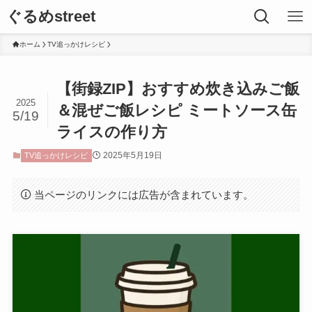
ぐるめstreet
ホーム
TV追っかけレシピ
【街録ZIP】おすすめ炊き込みご飯
2025
＆混ぜご飯レシピ ミートソース缶
5/19
ライスの作り方
2025年5月19日
TV追っかけレシピ
当ページのリンクには広告が含まれています。