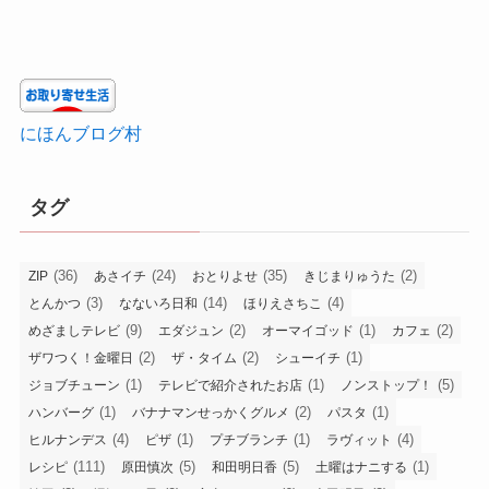
にほんブログ村
タグ
(36)
(24)
(35)
(2)
ZIP
あさイチ
おとりよせ
きじまりゅうた
(3)
(14)
(4)
とんかつ
なないろ日和
ほりえさちこ
(9)
(2)
(1)
(2)
めざましテレビ
エダジュン
オーマイゴッド
カフェ
(2)
(2)
(1)
ザワつく！金曜日
ザ・タイム
シューイチ
(1)
(1)
(5)
ジョブチューン
テレビで紹介されたお店
ノンストップ！
(1)
(2)
(1)
ハンバーグ
バナナマンせっかくグルメ
パスタ
(4)
(1)
(1)
(4)
ヒルナンデス
ピザ
プチブランチ
ラヴィット
(111)
(5)
(5)
(1)
レシピ
原田慎次
和田明日香
土曜はナニする