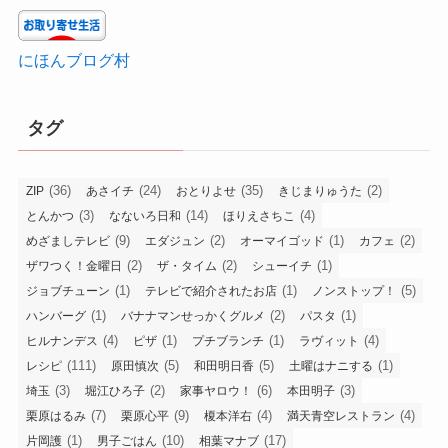
にほんブログ村
タグ
(36)
(24)
(35)
(2)
ZIP
あさイチ
おとりよせ
きじまりゅうた
(3)
(14)
(4)
とんかつ
なないろ日和
ほりえさちこ
(9)
(2)
(1)
(2)
めざましテレビ
エダジュン
オーマイゴッド
カフェ
(2)
(2)
(1)
ザワつく！金曜日
ザ・タイム
シューイチ
(1)
(1)
(5)
ジョブチューン
テレビで紹介されたお店
ノンストップ！
(1)
(2)
(1)
ハンバーグ
バナナマンせっかくグルメ
パスタ
(4)
(1)
(1)
(4)
ヒルナンデス
ピザ
プチブランチ
ラヴィット
(111)
(5)
(5)
(1)
レシピ
原田慎次
和田明日香
土曜はナニする
(3)
(2)
(6)
(3)
埼玉
堀江ひろ子
家事ヤロウ！
本田明子
(7)
(9)
(4)
(4)
栗原はるみ
栗原心平
榎本洋右
満天青空レストラン
(1)
(10)
(17)
片岡護
男子ごはん
相葉マナブ