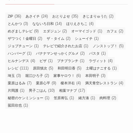
(36)
(24)
(35)
(2)
ZIP
あさイチ
おとりよせ
きじまりゅうた
(3)
(14)
(4)
とんかつ
なないろ日和
ほりえさちこ
(9)
(2)
(1)
(2)
めざましテレビ
エダジュン
オーマイゴッド
カフェ
(2)
(2)
(1)
ザワつく！金曜日
ザ・タイム
シューイチ
(1)
(1)
(5)
ジョブチューン
テレビで紹介されたお店
ノンストップ！
(1)
(2)
(1)
ハンバーグ
バナナマンせっかくグルメ
パスタ
(4)
(1)
(1)
(4)
ヒルナンデス
ピザ
プチブランチ
ラヴィット
(111)
(5)
(5)
(1)
レシピ
原田慎次
和田明日香
土曜はナニする
(3)
(2)
(6)
(3)
埼玉
堀江ひろ子
家事ヤロウ！
本田明子
(7)
(9)
(4)
(4)
栗原はるみ
栗原心平
榎本洋右
満天青空レストラン
(1)
(10)
(17)
片岡護
男子ごはん
相葉マナブ
(1)
(1)
(1)
(2)
秘密のケンミンショー
笠原将弘
緒方湊
肉料理
(1)
菰田欣也