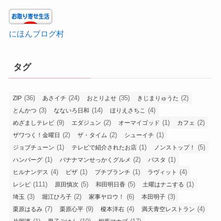
にほんブログ村
タグ
(36)
(24)
(35)
(2)
ZIP
あさイチ
おとりよせ
きじまりゅうた
(3)
(14)
(4)
とんかつ
なないろ日和
ほりえさちこ
(9)
(2)
(1)
(2)
めざましテレビ
エダジュン
オーマイゴッド
カフェ
(2)
(2)
(1)
ザワつく！金曜日
ザ・タイム
シューイチ
(1)
(1)
(5)
ジョブチューン
テレビで紹介されたお店
ノンストップ！
(1)
(2)
(1)
ハンバーグ
バナナマンせっかくグルメ
パスタ
(4)
(1)
(1)
(4)
ヒルナンデス
ピザ
プチブランチ
ラヴィット
(111)
(5)
(5)
(1)
レシピ
原田慎次
和田明日香
土曜はナニする
(3)
(2)
(6)
(3)
埼玉
堀江ひろ子
家事ヤロウ！
本田明子
(7)
(9)
(4)
(4)
栗原はるみ
栗原心平
榎本洋右
満天青空レストラン