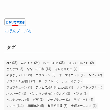
にほんブログ村
タグ
(36)
(24)
(35)
(2)
ZIP
あさイチ
おとりよせ
きじまりゅうた
(3)
(14)
(4)
とんかつ
なないろ日和
ほりえさちこ
(9)
(2)
(1)
(2)
めざましテレビ
エダジュン
オーマイゴッド
カフェ
(2)
(2)
(1)
ザワつく！金曜日
ザ・タイム
シューイチ
(1)
(1)
(5)
ジョブチューン
テレビで紹介されたお店
ノンストップ！
(1)
(2)
(1)
ハンバーグ
バナナマンせっかくグルメ
パスタ
(4)
(1)
(1)
(4)
ヒルナンデス
ピザ
プチブランチ
ラヴィット
(111)
(5)
(5)
(1)
レシピ
原田慎次
和田明日香
土曜はナニする