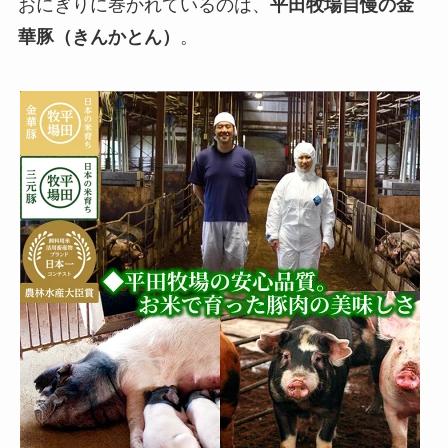
おにぎりに巻かれているのは、
平田牧場自慢の金
華豚（きんかとん）
。