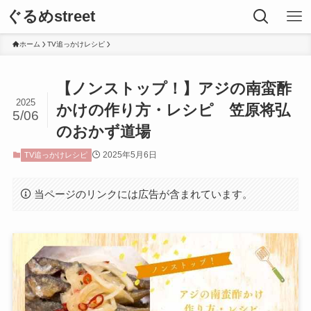
ぐるめstreet
ホーム
TV追っかけレシピ
【ノンストップ！】アジの南蛮酢
2025
かけの作り方・レシピ 笠原将弘
5/06
のおかず道場
2025年5月6日
TV追っかけレシピ
当ページのリンクには広告が含まれています。