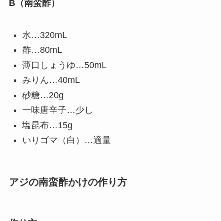
B（南蛮酢）
水…320mL
酢…80mL
薄口しょうゆ…50mL
みりん…40mL
砂糖…20g
一味唐辛子…少し
塩昆布…15g
いりゴマ（白）…適量
アジの南蛮酢かけ
の作り方