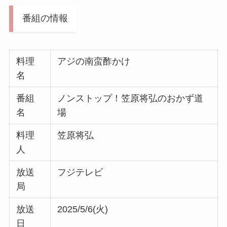
番組の情報
料理
アジの南蛮酢かけ
名
番組
ノンストップ！笠原将弘のおかず道
名
場
料理
笠原将弘
人
放送
フジテレビ
局
放送
2025/5/6(火)
日