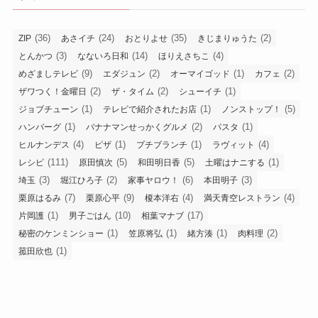
(36)
(24)
(35)
(2)
ZIP
あさイチ
おとりよせ
きじまりゅうた
(3)
(14)
(4)
とんかつ
なないろ日和
ほりえさちこ
(9)
(2)
(1)
(2)
めざましテレビ
エダジュン
オーマイゴッド
カフェ
(2)
(2)
(1)
ザワつく！金曜日
ザ・タイム
シューイチ
(1)
(1)
(5)
ジョブチューン
テレビで紹介されたお店
ノンストップ！
(1)
(2)
(1)
ハンバーグ
バナナマンせっかくグルメ
パスタ
(4)
(1)
(1)
(4)
ヒルナンデス
ピザ
プチブランチ
ラヴィット
(111)
(5)
(5)
(1)
レシピ
原田慎次
和田明日香
土曜はナニする
(3)
(2)
(6)
(3)
埼玉
堀江ひろ子
家事ヤロウ！
本田明子
(7)
(9)
(4)
(4)
栗原はるみ
栗原心平
榎本洋右
満天青空レストラン
(1)
(10)
(17)
片岡護
男子ごはん
相葉マナブ
(1)
(1)
(1)
(2)
秘密のケンミンショー
笠原将弘
緒方湊
肉料理
(1)
菰田欣也