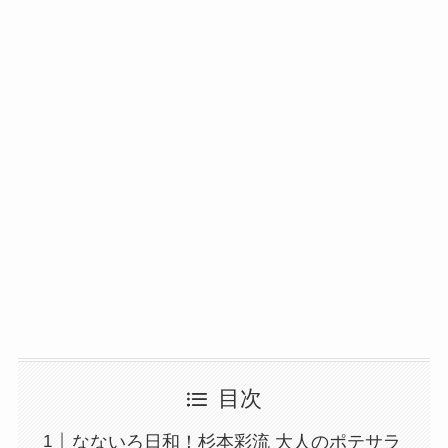
目次
なないろ日和！杉本彩流 大人のポテサラ