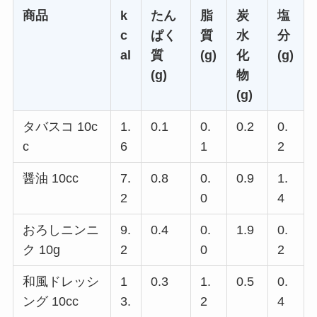
商品
k
たん
脂
炭
塩
c
ぱく
質
水
分
al
質
(g)
化
(g)
(g)
物
(g)
タバスコ 10c
1.
0.1
0.
0.2
0.
c
6
1
2
醤油 10cc
7.
0.8
0.
0.9
1.
2
0
4
おろしニンニ
9.
0.4
0.
1.9
0.
ク 10g
2
0
2
和風ドレッシ
1
0.3
1.
0.5
0.
ング 10cc
3.
2
4