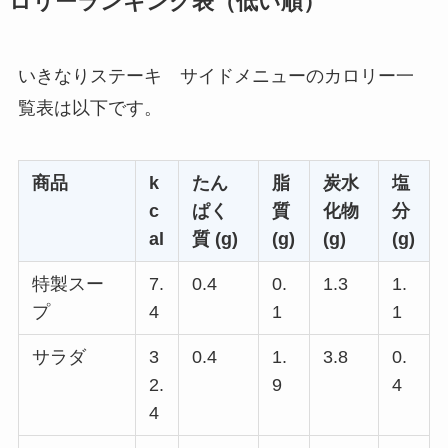
ロリーランキング表（低い順）
いきなりステーキ サイドメニューのカロリー一
覧表は以下です。
商品
k
たん
脂
炭水
塩
c
ぱく
質
化物
分
al
質 (g)
(g)
(g)
(g)
特製スー
7.
0.4
0.
1.3
1.
プ
4
1
1
サラダ
3
0.4
1.
3.8
0.
2.
9
4
4