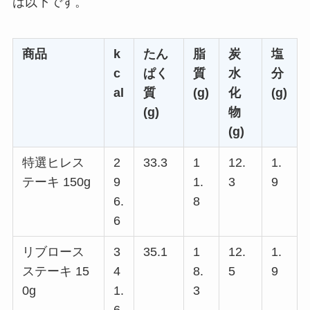
は以下です。
商品
k
たん
脂
炭
塩
c
ぱく
質
水
分
al
質
(g)
化
(g)
(g)
物
(g)
特選ヒレス
2
33.3
1
12.
1.
テーキ 150g
9
1.
3
9
6.
8
6
リブロース
3
35.1
1
12.
1.
ステーキ 15
4
8.
5
9
0g
1.
3
6