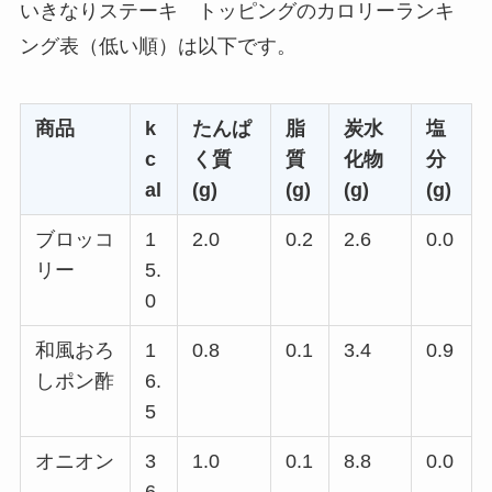
いきなりステーキ トッピングのカロリーランキ
ング表（低い順）は以下です。
商品
k
たんぱ
脂
炭水
塩
c
く質
質
化物
分
al
(g)
(g)
(g)
(g)
ブロッコ
1
2.0
0.2
2.6
0.0
リー
5.
0
和風おろ
1
0.8
0.1
3.4
0.9
しポン酢
6.
5
オニオン
3
1.0
0.1
8.8
0.0
6.