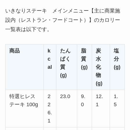
いきなりステーキ メインメニュー【主に商業施
設内（レストラン・フードコート）】のカロリー
一覧表は以下です。
商品
k
たん
脂
炭
塩
c
ぱく
質
水
分
al
質
(g)
化
(g)
(g)
物
(g)
特選ヒレス
2
23.0
9.
12.
1.
テーキ 100g
2
0
1
5
6.
1