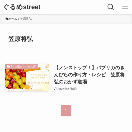
ぐるめstreet
ホーム
笠原将弘
笠原将弘
【ノンストップ！】パプリカのき
TVで紹介されたお店
んぴらの作り方・レシピ 笠原将
弘のおかず道場
2025年5月6日
1