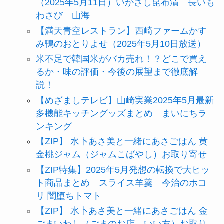
（2025年5月11日）いかさし昆布漬 長いも
わさび 山海
【満天青空レストラン】西崎ファームかす
み鴨のおとりよせ（2025年5月10日放送）
米不足で韓国米がバカ売れ！？どこで買え
るか・味の評価・今後の展望まで徹底解
説！
【めざましテレビ】山崎実業2025年5月最新
多機能キッチングッズまとめ まいにちラ
ンキング
【ZIP】 水卜あさ美と一緒にあさごはん 黄
金桃ジャム（ジャムこばやし）お取り寄せ
【ZIP特集】2025年5月発想の転換で大ヒッ
ト商品まとめ スライス羊羹 今治のホコ
リ 闇堕ちトマト
【ZIP】 水卜あさ美と一緒にあさごはん 金
ごまいわし（ごまのお店 いい友）お取り